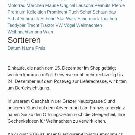
Motorrad
Märchen
Mäuse
Original Lauscha
Peanuts
Pferde
Premium Kollektion
Prominent
Puch
Schaf
Schaun das
Schaf
Schmuck
Schuhe
Star Wars
Steiermark
Tauchen
Teddybär
Tracht
Traktor
VW
Vögel
Weihnachten
Weihnachtsmann
Wien
Sortieren
Datum
Name
Preis
Einkäufe, die nach dem 15. Dezember im Shop getätigt
werden kommen möglicherweise nicht mehr rechtzeitig bis
24. Dezember auf dem Postweg zur Lieferadresse, wir bitten
um Berücksichtigung.
In unserem Geschäft in der Grazer Neutorgasse 9 und
unserem Stand auf dem Adventmarkt am Franziskanerplatz
haben Sie zu den Öffnungszeiten noch die Gelegenheit, Ihre
Gechenksideen für Weihnachten zu verwirklichen.
Ab August 2026 ist unser Glasfiguren-Christbaumschmuck