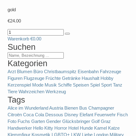
gold
€24.00
Warenkorb
€0.00
Suchen
Kategorien
Arzt
Blumen
Büro
Christbaumspitz
Eisenbahn
Fahrzeuge
Figuren
Flugzeuge
Früchte
Getränke
Haushalt
Hobby
Kerzenspiel
Mode
Musik
Schiffe
Speisen
Spiel
Sport
Tanz
Tiere
Wahrzeichen
Werkzeug
Tags
Alice im Wunderland
Austria
Bienen
Bus
Champagner
Citroën
Coca Cola
Dessous
Disney
Elefant
Feuerwehr
Fisch
Foto
Fuchs
Garten
Gender
Glücksbringer
Golf
Graz
Handwerker
Hello Kitty
Horror
Hotel
Hunde
Kamel
Katze
Klemmfigur
Kosmetik
LGBTQ+
LKW
Liebe
London
Military