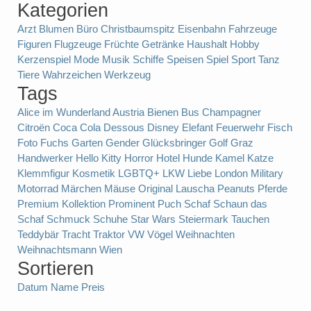
Kategorien
Arzt
Blumen
Büro
Christbaumspitz
Eisenbahn
Fahrzeuge
Figuren
Flugzeuge
Früchte
Getränke
Haushalt
Hobby
Kerzenspiel
Mode
Musik
Schiffe
Speisen
Spiel
Sport
Tanz
Tiere
Wahrzeichen
Werkzeug
Tags
Alice im Wunderland
Austria
Bienen
Bus
Champagner
Citroën
Coca Cola
Dessous
Disney
Elefant
Feuerwehr
Fisch
Foto
Fuchs
Garten
Gender
Glücksbringer
Golf
Graz
Handwerker
Hello Kitty
Horror
Hotel
Hunde
Kamel
Katze
Klemmfigur
Kosmetik
LGBTQ+
LKW
Liebe
London
Military
Motorrad
Märchen
Mäuse
Original Lauscha
Peanuts
Pferde
Premium Kollektion
Prominent
Puch
Schaf
Schaun das
Schaf
Schmuck
Schuhe
Star Wars
Steiermark
Tauchen
Teddybär
Tracht
Traktor
VW
Vögel
Weihnachten
Weihnachtsmann
Wien
Sortieren
Datum
Name
Preis